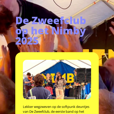
De Zweefclub
op het Nimby
2025
Lekker wegzweven op de softpunk deuntjes
van De Zweefclub, de eerste band op het