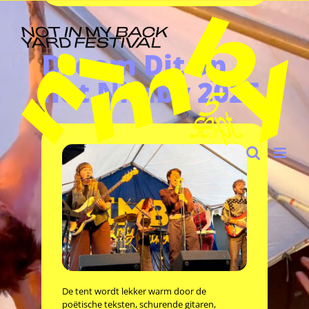
Ga
naar
inhoud
Droom Dit op
het Nimby 2025
De tent wordt lekker warm door de
poëtische teksten, schurende gitaren,