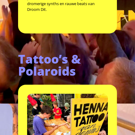
dromerige synths en rauwe beats van
Droom Dit.
Tattoo’s &
Polaroids