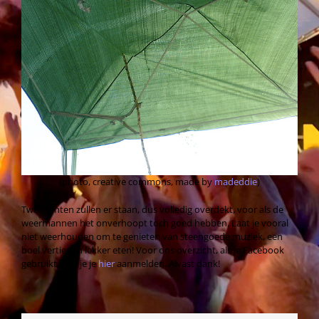
(photo, creative commons, made by
madeddie
)
Twee tenten zullen er staan, dus volledig overdekt, voor als de
weermannen het onverhoopt toch goed hebben. Laat je vooral
niet weerhouden om te genieten van steengoede muziek, een
boel vertier en lekker eten! Voor ons overzicht, als je Facebook
gebruikt, kun je je
hier
aanmelden. Alvast dank!