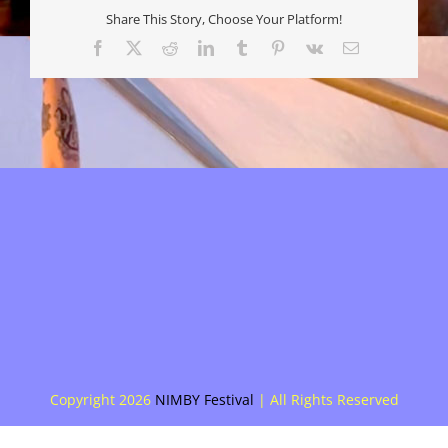
Share This Story, Choose Your Platform!
Facebook
X
Reddit
LinkedIn
Tumblr
Pinterest
Vk
E-
mail
Copyright
2026
NIMBY Festival
| All Rights Reserved