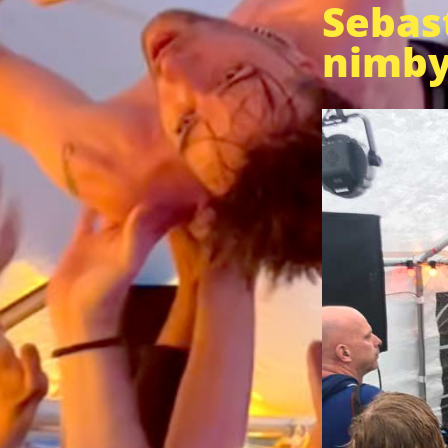
Sebas
nimb