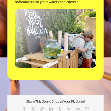
hofbrouwers tot gratis water voor iedereen.
Share This Story, Choose Your Platform!
Facebook
X
Reddit
LinkedIn
Tumblr
Pinterest
Vk
E-