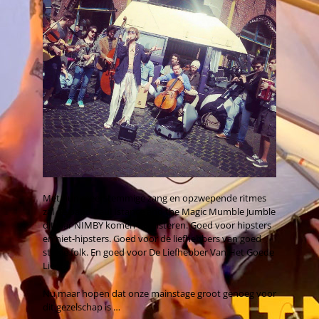
Met hun meerstemmige zang en opzwepende ritmes
zal de band Paul Istance and the Magic Mumble Jumble
dit jaar NIMBY komen opluisteren. Goed voor hipsters
en niet-hipsters. Goed voor de liefhebbers van goed
stukje folk. En goed voor De Liefhebber Van Het Goede
Lied.
Nu maar hopen dat onze mainstage groot genoeg voor
dit gezelschap is …