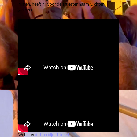
rijmen, heeft hij voor de artiestennaam ‘Dichter’
gekozen.
Website:
dichterbijdichter.nl