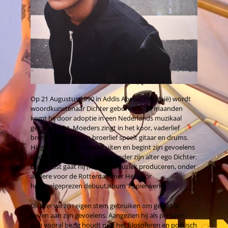
Op 21 Augustus 1990 in Addis Abeba (Ethiopië) wordt
woordkunstenaar Dichter geboren. Na 9 maanden
komt hij door adoptie in een Nederlands muzikaal
gezin terecht. Moeders zingt in het koor, vaderlief
brengt platen uit en broerlief speelt gitaar en drums.
Hij gaat zich ook creatief uiten en begint zijn gevoelens
onder woorden te brengen onder zijn alter ego Dichter.
Daarnaast gaat hij (Hiphop-)muziek produceren, onder
andere voor de Rotterdammer Hef voor
het veelgeprezen debuutalbum ‘Papierwerk’.
Dichter wil zijn eigen stem gebruiken om geluid te
geven aan zijn gevoelens. Aangezien hij als persoon
zich vooral bezig houdt met het filosoferen en poëtisch