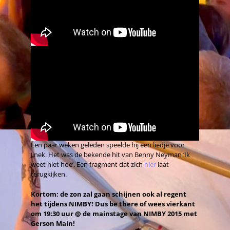
Een paar weken geleden speelde hij een liedje voor
Jinek. Het was de bekende hit van Benny Neyman ‘Ik
weet niet hoe’. Een fragment dat zich
hier
laat
terugkijken.
Kortom: de zon zal gaan schijnen ook al regent
het tijdens NIMBY! Dus be there of wees vierkant
om 19:30 uur @ de mainstage van NIMBY 2015 met
Gerson Main!