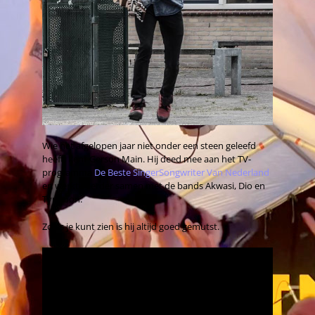
Wie het afgelopen jaar niet onder een steen geleefd
heeft, kent Gerson Main. Hij deed mee aan het TV-
programma
De Beste SingerSongwriter Van Nederland
en werkte eerder samen met de bands Akwasi, Dio en
Typhoon.
Zoals je kunt zien is hij altijd goed gemutst.