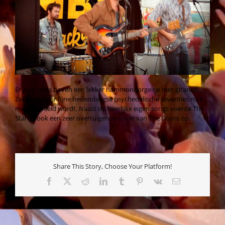
Er gaat niets boven een lekker hammondorgeltje met gitaren!
Zeker als daar fijne hedendaagse psychedelische seventies rock
mee gespeeld wordt. Naast de heerlijke eigen songs voerde The
Stangs ook een zeer overtuigende cover van The Doors op.
Share This Story, Choose Your Platform!
Facebook
X
Reddit
LinkedIn
Tumblr
Pinterest
Vk
E-
mail