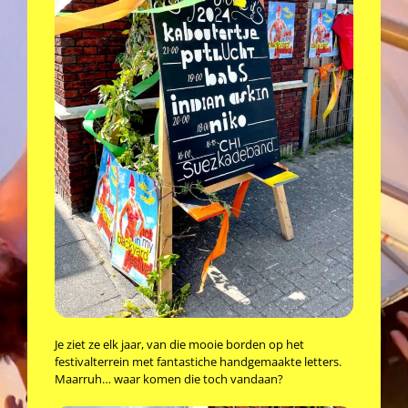
Je ziet ze elk jaar, van die mooie borden op het
festivalterrein met fantastiche handgemaakte letters.
Maarruh… waar komen die toch vandaan?