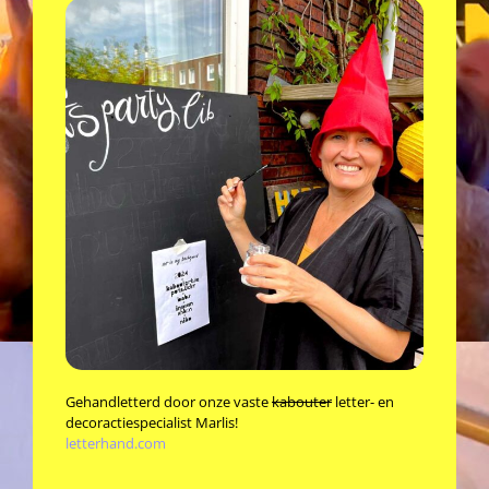
Gehandletterd door onze vaste
kabouter
letter- en
decoractiespecialist Marlis!
letterhand.com