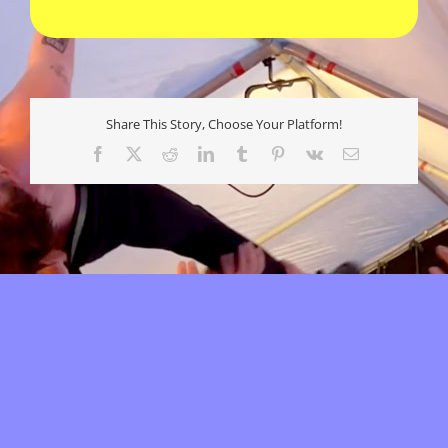
Share This Story, Choose Your Platform!
Facebook
X
Reddit
LinkedIn
Tumblr
Pinterest
Vk
E-
mail