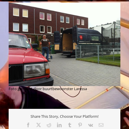
Foto gemaakt door buurtbewoonster Laressa
Share This Story, Choose Your Platform!
Facebook
X
Reddit
LinkedIn
Tumblr
Pinterest
Vk
E-