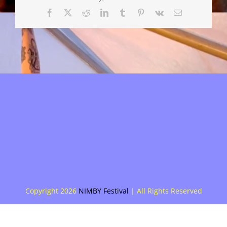
Facebook
X
Reddit
LinkedIn
Tumblr
Pinterest
Vk
E-
mail
Copyright
2026
NIMBY Festival
| All Rights Reserved