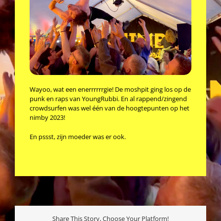
Wayoo, wat een enerrrrrrgie! De moshpit ging los op de
punk en raps van YoungRubbi. En al rappend/zingend
crowdsurfen was wel één van de hoogtepunten op het
nimby 2023!
En pssst, zijn moeder was er ook.
Share This Story, Choose Your Platform!